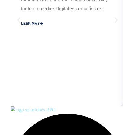
e
tanto en medios digitales como físicos.
p
LEER MÁS
L