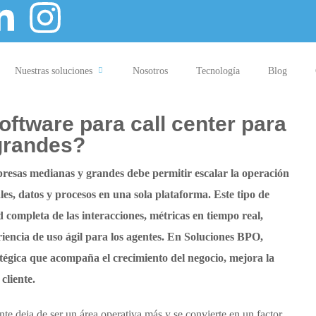
Nuestras soluciones
Nosotros
Tecnología
Blog
ftware para call center para
grandes?
resas medianas y grandes debe permitir escalar la operación
les, datos y procesos en una sola plataforma. Este tipo de
d completa de las interacciones, métricas en tiempo real,
iencia de uso ágil para los agentes. En Soluciones BPO,
égica que acompaña el crecimiento del negocio, mejora la
cliente.
te deja de ser un área operativa más y se convierte en un factor